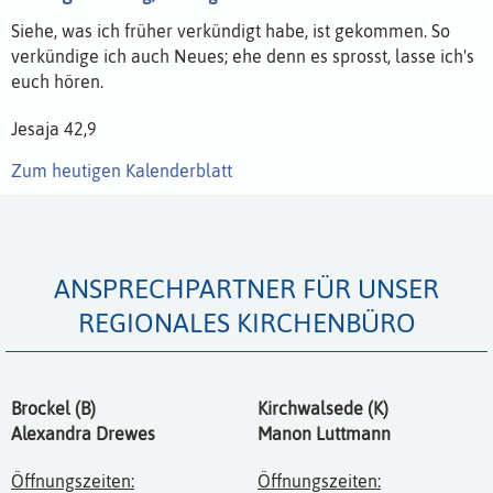
Siehe, was ich früher verkündigt habe, ist gekommen. So
Siehe, was ich früher verkündigt habe, ist gekommen. So
Siehe, was ich früher verkündigt habe, ist gekommen. So
Siehe, was ich früher verkündigt habe, ist gekommen. So
verkündige ich auch Neues; ehe denn es sprosst, lasse ich's
verkündige ich auch Neues; ehe denn es sprosst, lasse ich's
verkündige ich auch Neues; ehe denn es sprosst, lasse ich's
verkündige ich auch Neues; ehe denn es sprosst, lasse ich's
euch hören.
euch hören.
euch hören.
euch hören.
Jesaja 42,9
Jesaja 42,9
Jesaja 42,9
Jesaja 42,9
Zum heutigen Kalenderblatt
Zum heutigen Kalenderblatt
Zum heutigen Kalenderblatt
Zum heutigen Kalenderblatt
ANSPRECHPARTNER FÜR UNSER
REGIONALES KIRCHENBÜRO
Brockel (B)
Kirchwalsede (K)
Alexandra Drewes
Manon Luttmann
Öffnungszeiten:
Öffnungszeiten: