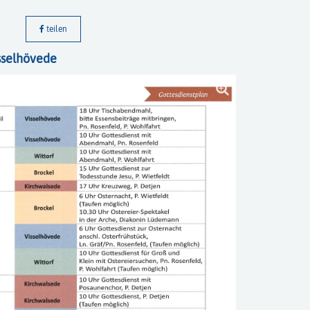
teilen
sselhövede