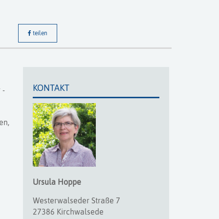
teilen
KONTAKT
 -
en,
Ursula
Hoppe
m
Westerwalseder Straße 7
27386 Kirchwalsede