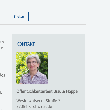
teilen
len
KONTAKT
re
lös
Öffentlichkeitsarbeit
Ursula
Hoppe
n,
Westerwalseder Straße 7
27386 Kirchwalsede
n,