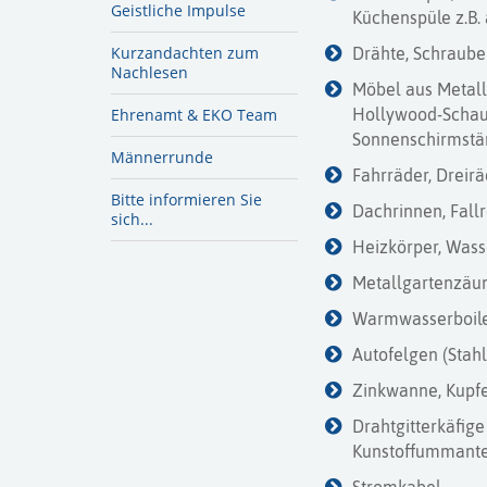
Geistliche Impulse
Küchenspüle z.B. 
Kurzandachten zum
Drähte, Schraube
Nachlesen
Möbel aus Metall: 
Ehrenamt & EKO Team
Hollywood-Schauk
Sonnenschirmstän
Männerrunde
Fahrräder, Dreirä
Bitte informieren Sie
Dachrinnen, Fallr
sich...
Heizkörper, Wass
Metallgartenzäu
Warmwasserboile
Autofelgen (Stahl
Zinkwanne, Kupfe
Drahtgitterkäfige
Kunstoffummant
Stromkabel