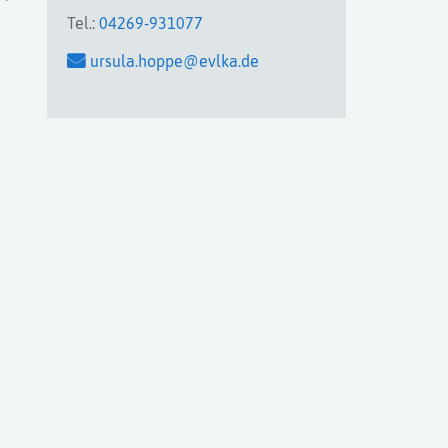
Tel.:
04269-931077
ursula.hoppe@evlka.de