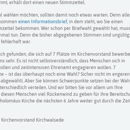
t, erhält dort einen neuen Stimmzettel.
ahl wählen möchten, sollten damit noch etwas warten. Denn alle
bekommen
einen Informationsbrief,
in dem steht, wo Sie einen
mzettel bekommen. Wer schon per Briefwahl gewählt hat, mus
inmal tun. Denn die bisher abgegebenen Stimmen sind ungültig
fehlerhaft war.
h gefunden, die sich auf 7 Plätze im Kirchenvorstand bewerbe
s sehr. Es ist nicht selbstverständlich, dass Menschen sich in
ollen und zeitintensiven Ehrenamt engagieren wollen. 7
e – ist das überhaupt noch eine Wahl? Sicher nicht im engeren
 abgewählt. Aber Sie können Schwerpunkte setzen bei der Wah
erschiedlich verteilen. Und wir bitten Sie vor allem um Ihre
diesen Menschen viel Rückenwind zu geben für ihre Bereitscha
rtholomäus-Kirche die nächsten 6 Jahre weiter gut durch die Zei
r Kirchenvorstand Kirchwalsede