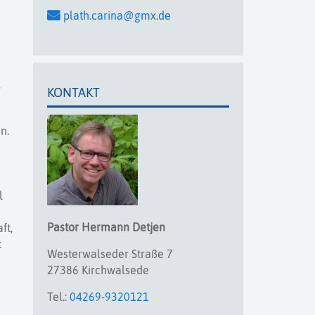
plath.carina@gmx.de
s
,
KONTAKT
n.
l
Pastor
Hermann
Detjen
ft,
t
Westerwalseder Straße 7
27386 Kirchwalsede
Tel.:
04269-9320121