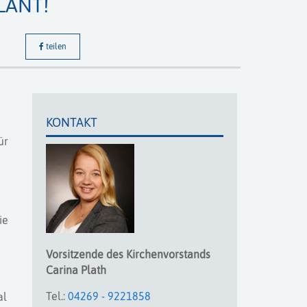
LANT!
teilen
KONTAKT
ür
n
e
ie
Vorsitzende des Kirchenvorstands
Carina
Plath
Tel.:
04269 - 9221858
al