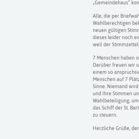
„Gemeindehaus“ komm
Alle, die per Briefw
Wahlberechtigen 
neuen gültigen Stim
dieses leider noch e
weil der Stimmzettel 
7 Menschen haben sic
Darüber freuen wir un
einem so anspruchsv
Menschen auf 7 Plätz
Sinne. Niemand wird
und Ihre Stimmen unt
Wahlbeteiligung, um 
das Schiff der St. Ba
zu steuern.
Herzliche Grüße, de