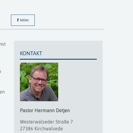
teilen
nst
g
KONTAKT
m
nen
Pastor
Hermann
Detjen
Westerwalseder Straße 7
27386 Kirchwalsede