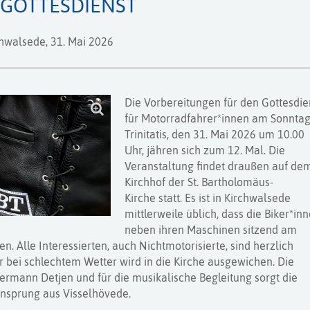
GOTTESDIENST
hwalsede,
31. Mai 2026
Die Vorbereitungen für den Gottesdie
für Motorradfahrer*innen am Sonnta
Trinitatis, den 31. Mai 2026 um 10.00
Uhr, jähren sich zum 12. Mal. Die
Veranstaltung findet draußen auf de
Kirchhof der St. Bartholomäus-
Kirche
statt. Es ist in Kirchwalsede
mittlerweile üblich, dass die Biker*in
neben ihren Maschinen sitzend am
. Alle Interessierten, auch Nichtmotorisierte, sind herzlich
 bei schlechtem Wetter wird in die Kirche ausgewichen. Die
Hermann Detjen und für die musikalische Begleitung sorgt die
ensprung aus
Visselhövede.